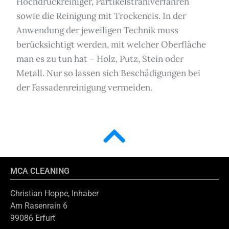
Hochdruckreiniger, Partikelstrahlverfahren
sowie die Reinigung mit Trockeneis. In der
Anwendung der jeweiligen Technik muss
berücksichtigt werden, mit welcher Oberfläche
man es zu tun hat – Holz, Putz, Stein oder
Metall. Nur so lassen sich Beschädigungen bei
der Fassadenreinigung vermeiden.
MCA CLEANING
Christian Hoppe, Inhaber
Am Rasenrain 6
99086 Erfurt